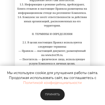
нарушение несёт сам Посетитель.
1.5. Информация о режиме работы, прейскурант,
Книга отзывов и настоящие Правила размещены на
информационном стенде на ресепшене Комплекса.
1.6. Комплекс не несёт ответственности за действия
иных организаций, расположенных на его
территории.
II. ТЕРМИНЫ И ОПРЕДЕЛЕНИЯ
2.1. В целях настоящих Правил используются
следующие термины:
— Правила — настоящий документ, размещённый
на www.bvr39.ru.
— Посетитель — физическое лицо, использующее
услуги Комплекса в личных целях.
— Администрация / Исполнитель — ИП Мойса А. В.
— Бронирование — предварительное
Мы используем cookie для улучшения работы сайта.
резервирование Комплекта на определённый
Продолжая использовать сайт, вы соглашаетесь с
временной интервал.
Политикой конфиденциальности
— Комплект — неделимый объект бронирования: 2
шезлонга + стол + зонт.
— Предоплата — оплата 100% стоимости
ПРИНЯТЬ
ЗАБРОНИРОВАТЬ БАНЮ
бронирования Комплекта.
— Детский посетитель — ребёнок в возрасте до 12